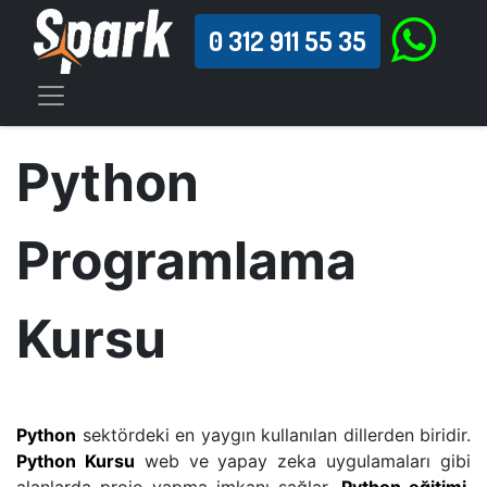
0 312 911 55 35
Python
Programlama
Kursu
Pyth​​on​​​
sektördeki en yaygın kullanılan dillerden biridir.
Python Kursu
web ve yapay zeka uygulamaları gibi