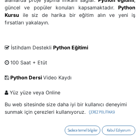
alanlarda proje yapma imkanı sağlar.
Python eğitimi
,
güncel ve popüler konuları kapsamaktadır.
Python
Kursu
ile siz de harika bir eğitim alın ve yeni iş
fırsatları yakalayın.
İstihdam Destekli
Python Eğitim​i
​
100 Saat + Etüt
Python Dersi
Video Kaydı
​ Yüz yüze veya Online
Bu web sitesinde size daha iyi bir kullanıcı deneyimi
Yetkili Eğitim Merkezi
sunmak için çerezleri kullanıyoruz.
ÇEREZ POLİTİKASI
​ MEB Onaylı
Sertifika
Sadece temel bilgiler
Kabul Ediyorum
Tam Öğrenme Modeli ile Eğitim